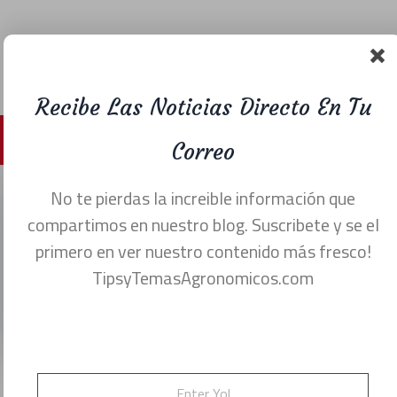
Recibe Las Noticias Directo En Tu
Menu
Correo
No te pierdas la increible información que
Auto Fumigador de
compartimos en nuestro blog. Suscribete y se el
primero en ver nuestro contenido más fresco!
huertas sin conductor
TipsyTemasAgronomicos.com
noviembre 15, 2022