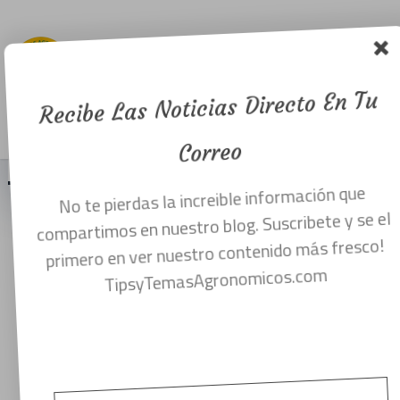
Control
biológico de
nematodos.
Recibe Las Noticias Directo En Tu
Menu
marzo 31, 2017
Correo
No te pierdas la increible información que
.
compartimos en nuestro blog. Suscribete y se el
primero en ver nuestro contenido más fresco!
TipsyTemasAgronomicos.com