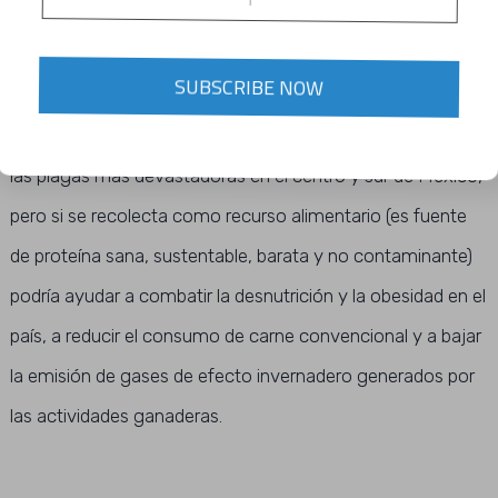
CHAPULINES LA CARNE DEL
FUTURO.
SUBSCRIBE NOW
El chapulín de milpa (Sphenarium purpurascens) es una de
las plagas más devastadoras en el centro y sur de México,
pero si se recolecta como recurso alimentario (es fuente
de proteína sana, sustentable, barata y no contaminante)
podría ayudar a combatir la desnutrición y la obesidad en el
país, a reducir el consumo de carne convencional y a bajar
la emisión de gases de efecto invernadero generados por
las actividades ganaderas.