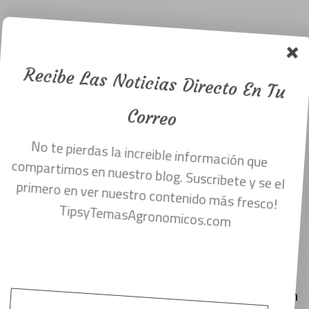
Vegetal ,
descarga
gratis.
Recibe Las Noticias Directo En Tu
Menu
diciembre 4, 2020
Correo
No te pierdas la increible información que
DESCARGA GRATIS LIBRO SOBRE
compartimos en nuestro blog. Suscribete y se el
FISIOLOGIA VEGETAL.
primero en ver nuestro contenido más fresco!
La fisiología vegetal es la ciencia biológica
TipsyTemasAgronomicos.com
que estudia el funcionamiento de las
plantas: que es lo que sucede en ellas que
explica que están vivas. Las plantas no son