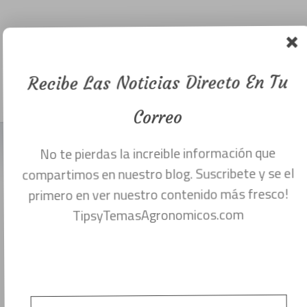
Manual de
hidroponia
gratis.
Recibe Las Noticias Directo En Tu
Menu
abril 3, 2018
Correo
No te pierdas la increible información que
DESCARGA GRATIS MANUAL PARA
compartimos en nuestro blog. Suscribete y se el
HIDROPONIA.
primero en ver nuestro contenido más fresco!
TipsyTemasAgronomicos.com
El siglo XXI se ha caracterizado por el
resurgimiento de técnicas de cultivo
sustentables. Los cambios demográcos
en las zonas tradicionalmente dedicadas al