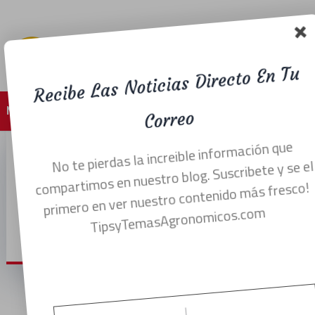
Recibe Las Noticias Directo En Tu
Menu
Correo
No te pierdas la increible información que
¿ Que es el Biocarbon y
compartimos en nuestro blog. Suscribete y se el
primero en ver nuestro contenido más fresco!
como utilizarlo ?
TipsyTemasAgronomicos.com
agosto 31, 2022