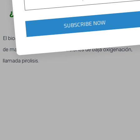
¿ QUE ES EL BIOCARBON Y COMO
UTILIZARLO ?
SUBSCRIBE NOW
El biocarbón, es carbón vegetal producido por combustión
de materia orgánica en condiciones de baja oxigenación,
llamada pirolisis.