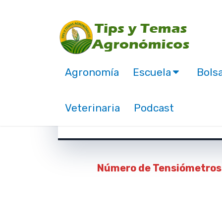
Tensiometros Agrícola
Agronomía
Escuela
Bolsa
e Interpretación par
regar.
Veterinaria
Podcast
noviembre 15, 2019
Número de Tensiómetros 