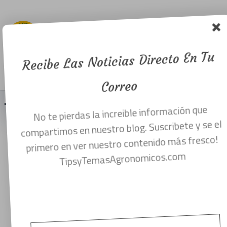
siembra,profundidad,espac
y población
de plantas.
Recibe Las Noticias Directo En Tu
Menu
mayo 24, 2019
Correo
No te pierdas la increible información que
Siembra de semillas: tiempo de siembra,
compartimos en nuestro blog. Suscribete y se el
profundidad de siembra, espaciamiento
primero en ver nuestro contenido más fresco!
TipsyTemasAgronomicos.com
y población de plantas