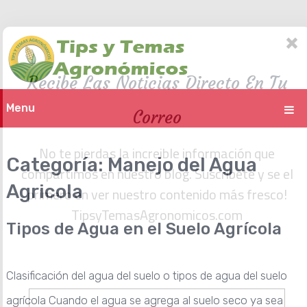
Recibe Las Noticias Directo En Tu
Menu
Correo
No te pierdas la increible información que
Categoría:
Manejo del Agua
compartimos en nuestro blog. Suscribete y se el
primero en ver nuestro contenido más fresco!
Agricola
TipsyTemasAgronomicos.com
Tipos de Agua en el Suelo Agrícola
Clasificación del agua del suelo o tipos de agua del suelo
agrícola Cuando el agua se agrega al suelo seco ya sea