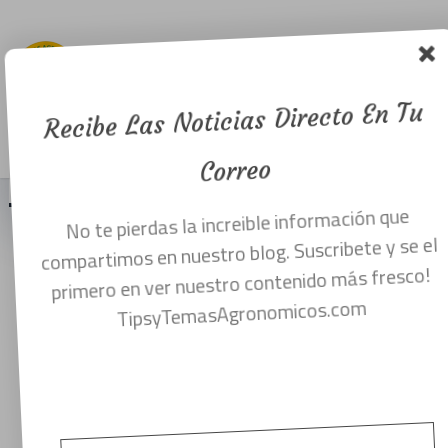
Agricultura
en tierra
seca.
Recibe Las Noticias Directo En Tu
Menu
marzo 21, 2019
Correo
No te pierdas la increible información que
Agricultura de tierra seca
compartimos en nuestro blog. Suscribete y se el
primero en ver nuestro contenido más fresco!
TipsyTemasAgronomicos.com