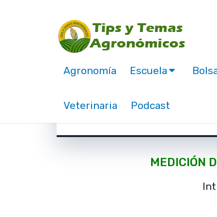
Agronomía
Escuela
Bolsa
Como medir la cantid
Veterinaria
Podcast
octubre 9, 2018
MEDICIÓN D
In