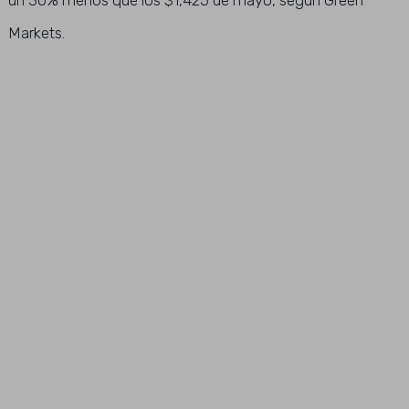
un 30% menos que los $1,425 de mayo, según Green
Markets.