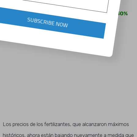
Los precios de los fertilizantes caen un 30%
SUBSCRIBE NOW
tras la caída de la demanda
Los precios de los fertilizantes, que alcanzaron máximos
históricos, ahora están bajando nuevamente a medida que