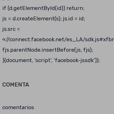
if (d.getElementById(id)) return;
js = d.createElement(s); js.id = id;
js.src =
«//connect.facebook.net/es_LA/sdk.js#xf
fjs.parentNode.insertBefore(js, fjs);
}(document, ‘script’, ‘facebook-jssdk’));
COMENTA
comentarios