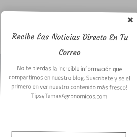
Agrícola con
capacidades
diferentes.
Recibe Las Noticias Directo En Tu
Menu
mayo 31, 2017
Correo
No te pierdas la increible información que
compartimos en nuestro blog. Suscribete y se el
primero en ver nuestro contenido más fresco!
TipsyTemasAgronomicos.com