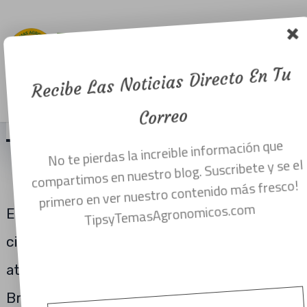
Feromona
para HLB.
Recibe Las Noticias Directo En Tu
Menu
marzo 1, 2018
Correo
No te pierdas la increible información que
DESARROLLAN FEROMONA PARA
compartimos en nuestro blog. Suscribete y se el
TACAR A EL VECTOR DEL HLB.
primero en ver nuestro contenido más fresco!
TipsyTemasAgronomicos.com
El psílido asiático de los cítricos Diaphorina
citri mide solo 2 mm de longitud, pero
aterroriza a los productores de cítricos de
Brasil, China y Estados Unidos porque