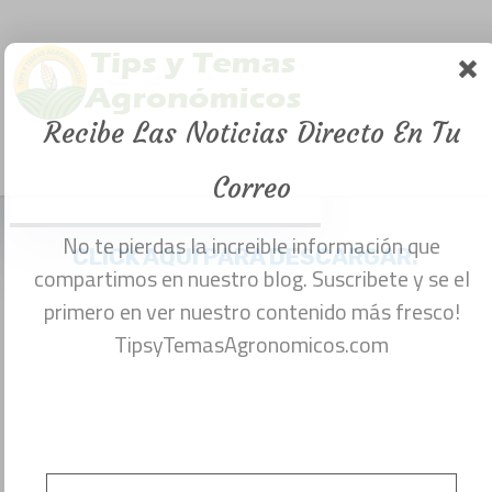
personal
agrícola
Recibe Las Noticias Directo En Tu
(Manual pdf)
Menu
noviembre 10, 2016
Correo
No te pierdas la increible información que compartimos en nuestro blog. Suscribete y se el
primero en ver nuestro contenido más fresco!
CLICK AQUÍ PARA DESCARGAR.
TipsyTemasAgronomicos.com