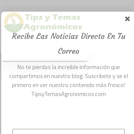
intensivos.
(Descarga
gratuita pdf)
Recibe Las Noticias Directo En Tu
Menu
noviembre 17, 2016
Correo
No te pierdas la increible información que
compartimos en nuestro blog. Suscribete y se el
primero en ver nuestro contenido más fresco!
TipsyTemasAgronomicos.com