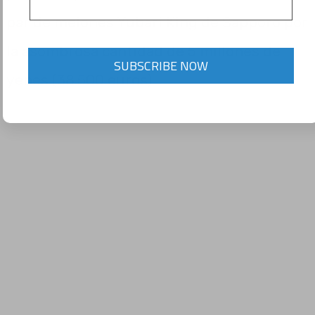
par de melones Yubari King de Sapporo por
la asombrosa cantidad de 5 millones de
SUBSCRIBE NOW
yenes (38.500 euros).