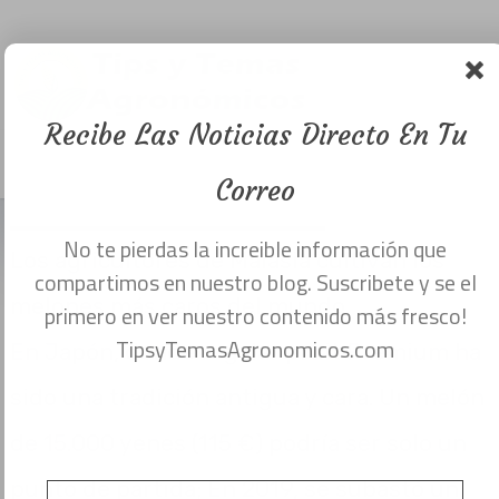
Melon a 135
dolares cada
uno.
Recibe Las Noticias Directo En Tu
Menu
abril 7, 2021
Correo
No te pierdas la increible información que
Los agricultores de Malasia cultivan los
compartimos en nuestro blog. Suscribete y se el
melones más caros del mundo
primero en ver nuestro contenido más fresco!
TipsyTemasAgronomicos.com
En Japón, donde regalar pruit Premium ha
sido una tradición antigua y cara. Un melón
de 15.000 yenes (115 €) podría ser solo un
punto de partida; En 2019, se subastó un