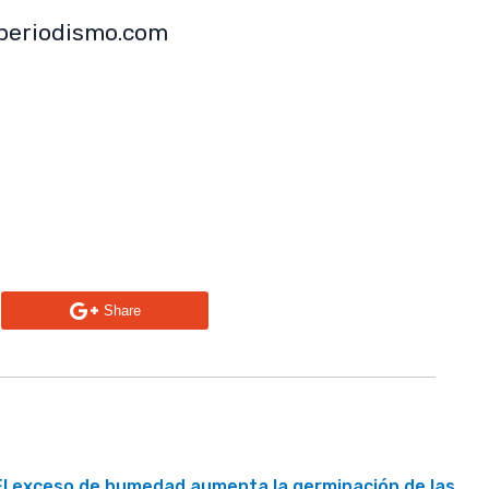
 periodismo.com
n
Share
El exceso de humedad aumenta la germinación de las