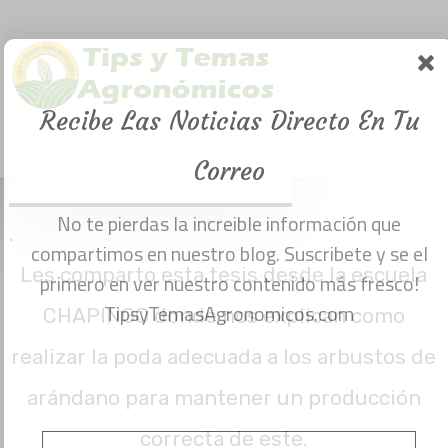
en arándano.
Descarga
Recibe Las Noticias Directo En Tu
gratis.
Menu
abril 19, 2017
Correo
No te pierdas la increible información que compartimos en nuestro blog. Suscribete y se el primero en ver nuestro contenido más fresco!
.
Les comparto esta tesis desde la escuela
TipsyTemasAgronomicos.com
CHAPINGO donde nos explican como
realizar la poda adecuada a los arbustos de
arándano para mantener un producción
correcta de este.