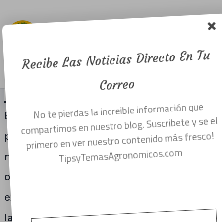
goteros y
cintillas del
riego?
Recibe Las Noticias Directo En Tu
Menu
mayo 4, 2019
Correo
No te pierdas la increible información que
El riego debe de ser uniforme y preciso,
compartimos en nuestro blog. Suscribete y se el
para lograr un máximo rendimiento de
primero en ver nuestro contenido más fresco!
TipsyTemasAgronomicos.com
nuestros cultivos como el rendimiento
optimo de el agua. Esto también reduce el
exceso de agua de lixiviación, reduciendo
la necesidad de eliminar el agua de