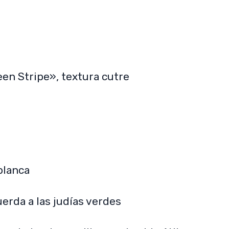
een Stripe», textura cutre
blanca
uerda a las judías verdes