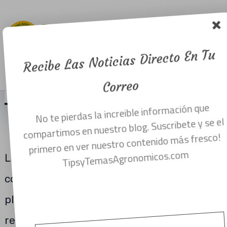
entre suelo,
planta y
agua.
Recibe Las Noticias Directo En Tu
Menu
febrero 4, 2021
Correo
No te pierdas la increible información que
SUELO-PLANTA-AGUA-
compartimos en nuestro blog. Suscribete y se el
RELACIONES
primero en ver nuestro contenido más fresco!
TipsyTemasAgronomicos.com
La relación suelo-planta-agua se relaciona
con las propiedades físicas del suelo y las
plantas que afectan el movimiento, la
retención y el uso del agua. Estas