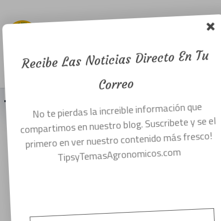
Ingeniero
Agrónomo o
afín.
Recibe Las Noticias Directo En Tu
Menu
octubre 15, 2016
Correo
No te pierdas la increible información que
compartimos en nuestro blog. Suscribete y se el
primero en ver nuestro contenido más fresco!
TipsyTemasAgronomicos.com