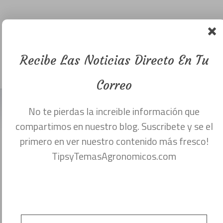
futuro no
requiere un
Recibe Las Noticias Directo En Tu
gran pasado.
Menu
diciembre 20, 2017
Correo
No te pierdas la increible información que
compartimos en nuestro blog. Suscribete y se el
primero en ver nuestro contenido más fresco!
TipsyTemasAgronomicos.com