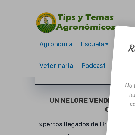
Agronomía
Escuela
Bolsa
R
Vaca Nelore vendido e
Veterinaria
Podcast
septiembre 21, 2022
No
UN NELORE VENDIDO EN B
GENÉTIC
Expertos llegados de Brasil elogia