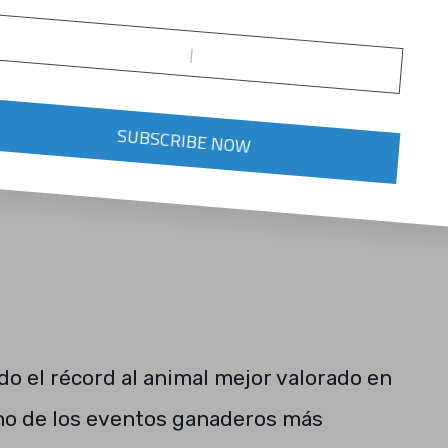
Una vaca fue vendida en un millón de
del donador Indhu de Sausalito
SUBSCRIBE NOW
do el récord al animal mejor valorado en
uno de los eventos ganaderos más