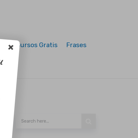
nda
Cursos Gratis
Frases
Tu
 en
o
Buscar