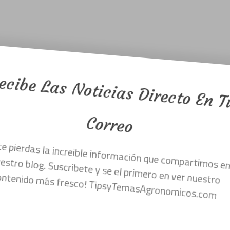
 De Trabajo
Libros Gratis
Noticias
Tie
ecibe Las Noticias Directo En 
n 1 millon de dolares.
Correo
 te pierdas la increible información que compartimos
nuestro blog. Suscribete y se el primero en ver nuestr
RASIL POR $US 1 MILLÓN TIENE
contenido más fresco! TipsyTemasAgronomicos.com
A BOLIVIANA
n el desarrollo genético y la calidad de