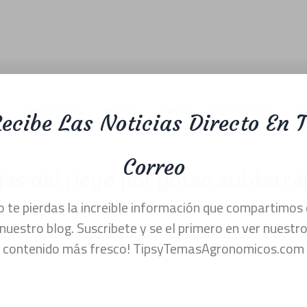
Recibe Las Noticias Directo En 
o
Libros Gratis
Noticias
Tienda
Cursos Gratis
Fr
Correo
as del riego por goteo subterrá
No te pierdas la increible información que compartimo
nuestro blog. Suscribete y se el primero en ver nuest
contenido más fresco! TipsyTemasAgronomicos.c