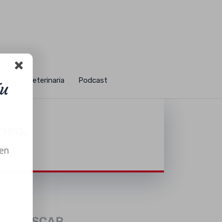
Tu
ases
Veterinaria
Podcast
neo,
s en
ro
om
BUSCAR