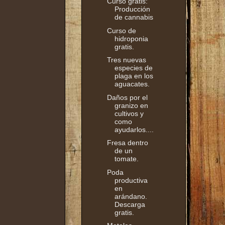
Curso gratis:
Producción
de cannabis
Curso de
hidroponia
gratis.
Tres nuevas
especies de
plaga en los
aguacates.
Daños por el
granizo en
cultivos y
como
ayudarlos....
Fresa dentro
de un
tomate.
Poda
productiva
en
arándano.
Descarga
gratis.