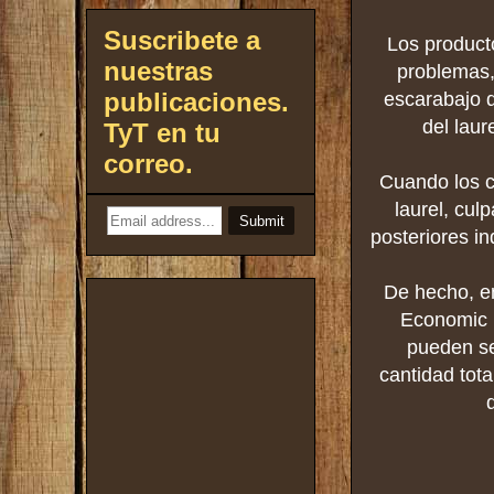
Suscribete a
Los product
nuestras
problemas,
publicaciones.
escarabajo q
del lau
TyT en tu
correo.
Cuando los c
laurel, cul
posteriores i
De hecho, en
Economic 
pueden se
cantidad tota