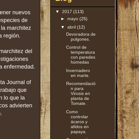
▼
2017
(113)
tener nuevos
►
mayo
(25)
especies de
▼
abril
(12)
 la marchitez
Devoradora de
 región.
pulgones.
Control de
marchitez del
temperatura
con paredes
estigaciones
húmedas
ta enfermedad.
Invernadero
en marte.
ta Journal of
Recomendació
n para
rabajo que
Virosis en
 lo que la
planta de
Tomate.
icos advierten
Como
.
controlar
ácaros y
afidos en
papaya.