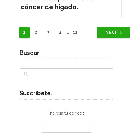
cáncer de hígado.
Navegación
1
2
3
4
…
11
NEXT
de
entradas
Buscar
Suscribete.
Ingresa tu correo.: