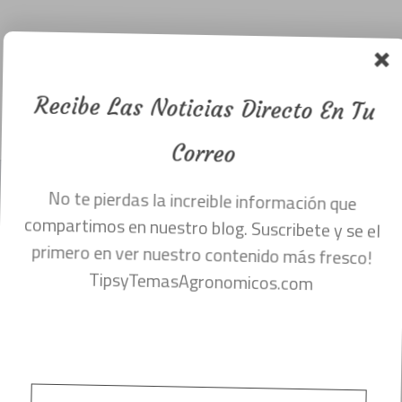
Piña de color
rojo anti-
Recibe Las Noticias Directo En Tu
cancerígena.
Menu
julio 26, 2017
Correo
No te pierdas la increible información que
EN ARTÍCULOS ANTERIORES LES
compartimos en nuestro blog. Suscribete y se el
COMPARTÍ LA NOTICIA DE LA PIÑA DE
primero en ver nuestro contenido más fresco!
COLOR ROSA, LA CUAL SU INTERIOR
TipsyTemasAgronomicos.com
TENIA DICHO COLOR.
-VER PIÑA ROSA DANDO CLIC AQUÍ-
PERO EN ESTA OCASIÓN TE PRESENTO
ESTA PIÑA LA CUAL TIENE UN BELLO