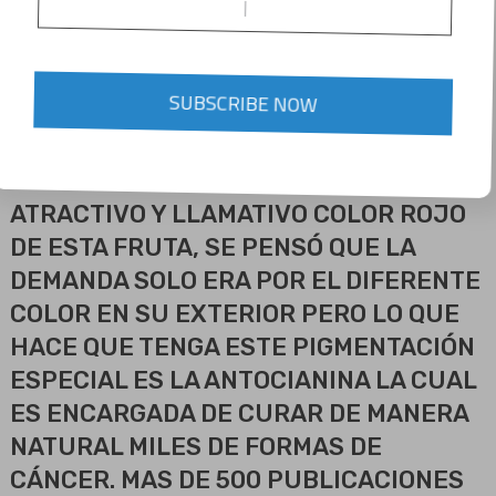
COLOR ROJO POR FUERA Y EL AMARILLO
TRADICIONAL POR DENTRO, UNA
BOTÁNICA EN BRASIL DESARROLLO DOS
SUBSCRIBE NOW
NUEVAS VARIEDADES DE PIÑA
LLAMADAS CESAR Y DAVID. SIENDO UN
BOOM EN TODOS LOS PAÍSES POR EL
ATRACTIVO Y LLAMATIVO COLOR ROJO
DE ESTA FRUTA, SE PENSÓ QUE LA
DEMANDA SOLO ERA POR EL DIFERENTE
COLOR EN SU EXTERIOR PERO LO QUE
HACE QUE TENGA ESTE PIGMENTACIÓN
ESPECIAL ES LA ANTOCIANINA LA CUAL
ES ENCARGADA DE CURAR DE MANERA
NATURAL MILES DE FORMAS DE
CÁNCER. MAS DE 500 PUBLICACIONES