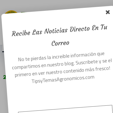
20 De Mayo
día mundial
de las abejas.
Recibe Las Noticias Directo En Tu
Menu
mayo 20, 2021
Correo
No te pierdas la increible información que
¿CUANDO ES EL DIA MUNDIAL DE LAS
compartimos en nuestro blog. Suscribete y se el
ABEJAS?
primero en ver nuestro contenido más fresco!
20 DE MAYO DIA MUNDIAL DE LAS ABEJAS
TipsyTemasAgronomicos.com