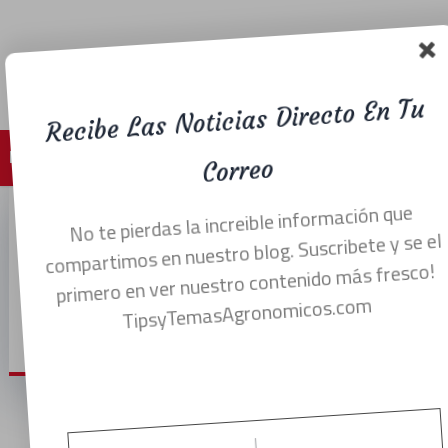
Recibe Las Noticias Directo En Tu
Menu
Correo
No te pierdas la increible información que
Agregar micorrizas en
compartimos en nuestro blog. Suscribete y se el
primero en ver nuestro contenido más fresco!
realidad funciona ?
TipsyTemasAgronomicos.com
abril 8, 2022