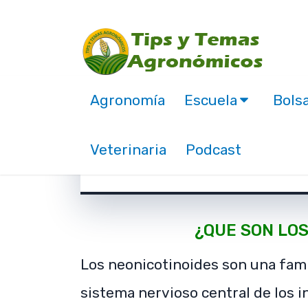
Agronomía
Escuela
Bolsa
Agroquímicos que dañ
Veterinaria
Podcast
marzo 23, 2018
o t
a
e
us
n
á
¿QUE SON LOS
Los neonicotinoides son una famil
sistema nervioso central de los i