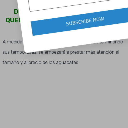
DENTRO DE UN MES, MÉXICO SE
QUEDARÁ SOLO EN EL MERCADO DEL
SUBSCRIBE NOW
AGUACATE
A medida que las regiones productoras vayan terminando
sus temporadas, se empezará a prestar más atención al
tamaño y al precio de los aguacates.