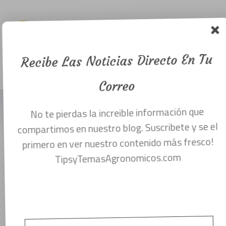
Como
cultivar
albahaca.
Recibe Las Noticias Directo En Tu
Menu
febrero 28, 2018
Correo
No te pierdas la increible información que
COMO CULTIVAR ALBAHACA EN
compartimos en nuestro blog. Suscribete y se el
CASA O EN UNA EXTENSIÓN GRANDE
primero en ver nuestro contenido más fresco!
DE TERRENO A NIVEL INDUSTRIAL.
TipsyTemasAgronomicos.com
La albahaca (Ocimum basilicum Lin.) es una
planta aromática y medicinal, planta
Herbácea, anual de tallos erectos y