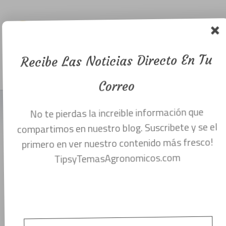
pulgones
conociendo
su umbral.
Recibe Las Noticias Directo En Tu
Menu
diciembre 22, 2016
Correo
No te pierdas la increible información que
compartimos en nuestro blog. Suscribete y se el
primero en ver nuestro contenido más fresco!
TipsyTemasAgronomicos.com