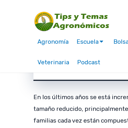
Agronomía
Escuela
Bolsa
Cultivares de Sandía 
manual.
Veterinaria
Podcast
junio 6, 2019
En los últimos años se está incr
tamaño reducido, principalmente f
familias cada vez están compues