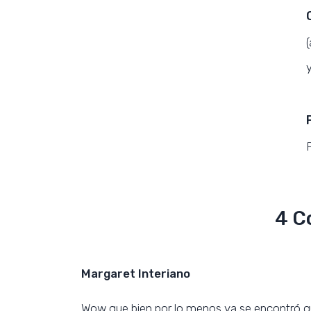
y
4 C
Margaret Interiano
Wow que bien por lo menos ya se encontró qu