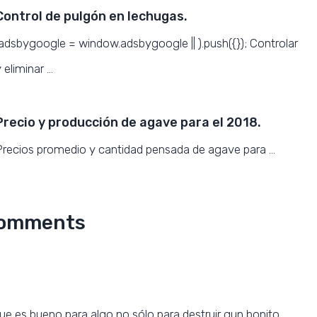
Control de pulgón en lechugas.
(adsbygoogle = window.adsbygoogle || ).push({}); Controlar
 eliminar …
Precio y producción de agave para el 2018.
Precios promedio y cantidad pensada de agave para …
omments
e es bueno para algo no sólo para destruir qun bonito