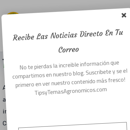
producción
de agave
para el 2018.
Recibe Las Noticias Directo En Tu
Menu
diciembre 21, 2017
Correo
No te pierdas la increible información que
PRECIOS PROMEDIO Y CANTIDAD PENSADA
compartimos en nuestro blog. Suscribete y se el
DE AGAVE PARA EL AÑO 2018.
primero en ver nuestro contenido más fresco!
Ante la escasez de agave maduro,
TipsyTemasAgronomicos.com
anunciada ya hace algunos meses por los
industriales del tequila, los integrantes del
Comité Nacional del Sistema Producto