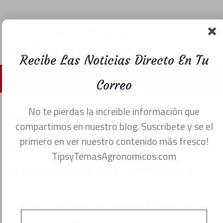
Recibe Las Noticias Directo En Tu
Menu
Correo
No te pierdas la increible información que
Categoría:
Cursos Gratis
compartimos en nuestro blog. Suscribete y se el
primero en ver nuestro contenido más fresco!
Para que funciona la cal agrícola y
TipsyTemasAgronomicos.com
su importancia en la agricultura.
Uso de la cal Agrícola y sus beneficios en la agricultura.
Con el pasar del tiempo todos los suelos tienden a