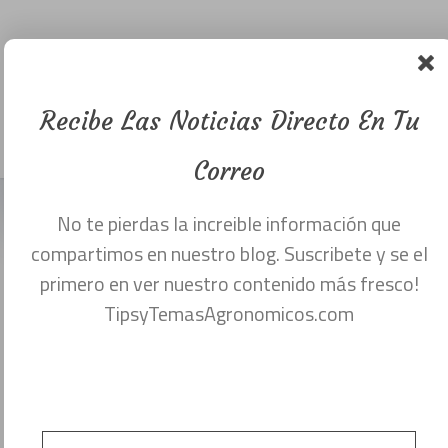
insecticida o
fungicida
saber aplicar.
Recibe Las Noticias Directo En Tu
Menu
octubre 27, 2017
Correo
No te pierdas la increible información que
CALIBRACIÓN DE PLAGUICIDAS
compartimos en nuestro blog. Suscribete y se el
¿POR QUÉ CALIBRAR?
primero en ver nuestro contenido más fresco!
TipsyTemasAgronomicos.com
- La eficacia de cualquier plaguicida
depende de la aplicación y colocación
correcta de los plaguicidas
- Calibración asegura que el equipo de