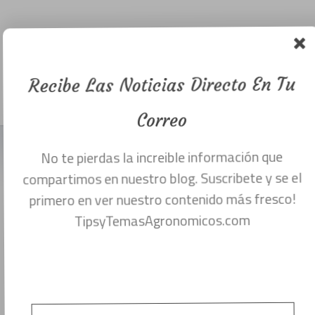
importancia
en la
agricultura.
Recibe Las Noticias Directo En Tu
Menu
enero 8, 2018
Correo
No te pierdas la increible información que
USO DE LA CAL AGRÍCOLA Y SUS
compartimos en nuestro blog. Suscribete y se el
BENEFICIOS EN LA AGRICULTURA.
primero en ver nuestro contenido más fresco!
TipsyTemasAgronomicos.com
Con el pasar del tiempo todos los suelos
tienden a volverse más ácidos o a bajar su
pH debido a una infinidad de factores
como pueden ser la erosión la lixiviación y