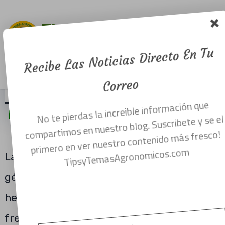
manual para
producir
fresa.
Recibe Las Noticias Directo En Tu
Menu
marzo 1, 2018
Correo
No te pierdas la increible información que
MANUAL GRATIS PARA APRENDER A
compartimos en nuestro blog. Suscribete y se el
CULTIVAR FRESA.
primero en ver nuestro contenido más fresco!
TipsyTemasAgronomicos.com
La fresa pertenece a la familia Rosácea y
género Fragaria, esta es una planta
herbácea y de pequeña altura. La actual
fresa cultivada proviene del cruzamiento