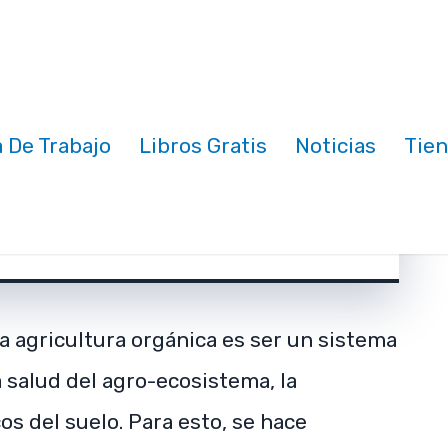
C
Ot
C
D
C
 De Trabajo
Libros Gratis
Noticias
Tie
a (pdf)
O
No te pierdas la increible i
mación que 
mpart
mos e
nuestro blog. Suscribete y se el
contenid
más fresco! Tipsy
masAgron
micos.c
mero en ver nuest
la agricultura orgánica es ser un sistema
 salud del agro-ecosistema, la
cos del suelo. Para esto, se hace