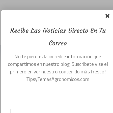
Libros y
Noticias de
Recibe Las Noticias Directo En Tu
Agronomía.
Menu
noviembre 11, 2016
Correo
No te pierdas la increible información que
compartimos en nuestro blog. Suscribete y se el
primero en ver nuestro contenido más fresco!
CLICK AQUÍ PARA VISITAR LA PAGINA.
TipsyTemasAgronomicos.com
En esta publicación queremos invitarlos a
visitar esta interesante pagina de internet,
que va a compartirnos libros,manuales y
noticias relevantes del agro, todo con