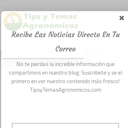
(Descarga
manual PDF
Recibe Las Noticias Directo En Tu
gratuitamente)
Menu
noviembre 28, 2016
Correo
No te pierdas la increible información que
compartimos en nuestro blog. Suscribete y se el
primero en ver nuestro contenido más fresco!
TipsyTemasAgronomicos.com