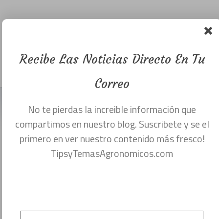
humedad del
suelo . (Parte
2)
Recibe Las Noticias Directo En Tu
Menu
febrero 16, 2019
Correo
No te pierdas la increible información que
Lo prometido es deuda aquí les tenemos la
compartimos en nuestro blog. Suscribete y se el
segunda parte de los métodos para medir y
primero en ver nuestro contenido más fresco!
TipsyTemasAgronomicos.com
conocer la humedad del suelo de manera
sencilla.