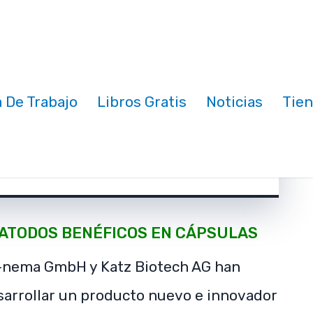
Rec
B
A
Notic
A
Directo 
N 
 De Trabajo
Libros Gratis
Noticias
Tie
 en capsulas
Correo
No te pierdas la increible información que compartim
nuestro blog. Suscribete y se el primero en ver nue
contenido más fresco! TipsyTemasAgronomicos.
ATODOS BENÉFICOS EN CÁPSULAS
e-nema GmbH y Katz Biotech AG han
sarrollar un producto nuevo e innovador