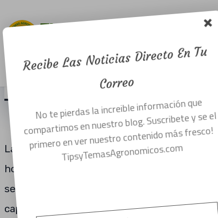
atómico y
formas de
absorción.
Recibe Las Noticias Directo En Tu
Menu
noviembre 15, 2017
Correo
No te pierdas la increible información que
PRINCIPALES FORMAS DE ABSORCIÓN
compartimos en nuestro blog. Suscribete y se el
DE LOS NUTRIENTES.
primero en ver nuestro contenido más fresco!
Las plantas de cualquier cultivo, sean
TipsyTemasAgronomicos.com
hortícolas o de otra especie, necesitan una
serie de minerales y otros elementos que
captan de la tierra y el aire para poder