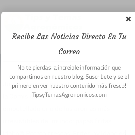
Perfume de
papa , para
Recibe Las Noticias Directo En Tu
oler fresco.
Menu
febrero 12, 2022
Correo
No te pierdas la increible información que
compartimos en nuestro blog. Suscribete y se el
primero en ver nuestro contenido más fresco!
PERFUME DE PAPA
Justo a tiempo para el Día de San Valentín,
TipsyTemasAgronomicos.com
la Comisión de Papas de Idaho ha
embotellado uno de los aromas más
irresistibles del mundo: papas fritas
Idaho® Potato frescas. Frites by Idaho es