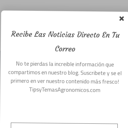
enfermedades
en los
cultivos.
Recibe Las Noticias Directo En Tu
Menu
febrero 5, 2020
Correo
No te pierdas la increible información que
Perros entrenados altamente eficientes en
compartimos en nuestro blog. Suscribete y se el
la búsqueda de enverdecimiento de
primero en ver nuestro contenido más fresco!
TipsyTemasAgronomicos.com
cítricos
Los perros especialmente entrenados por
los científicos del Servicio de Investigación
Agrícola (ARS) han demostrado ser la